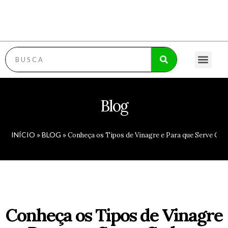
RECEITAS FIT
RECEITAS COM FRUTAS
MOLHOS ESPECI
POLÍTICA DE PRI
Blog
INÍCIO
BLOG
»
»
Conheça os Tipos de Vinagre e Para que Serve Cad
Conheça os Tipos de Vinagre