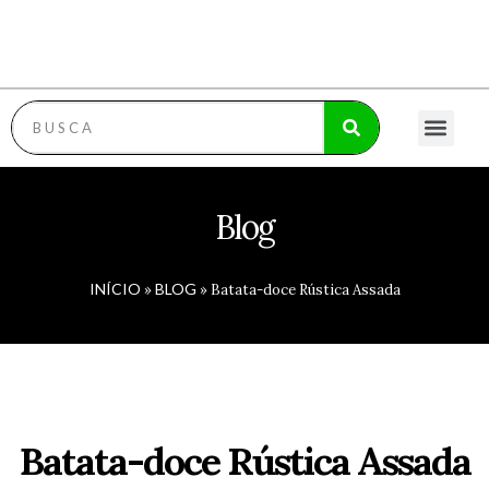
RECEITAS FIT
RECEITAS COM FRUTAS
MOLHOS ESPECI
POLÍTICA DE PRI
Blog
INÍCIO
BLOG
»
»
Batata-doce Rústica Assada
Batata-doce Rústica Assada